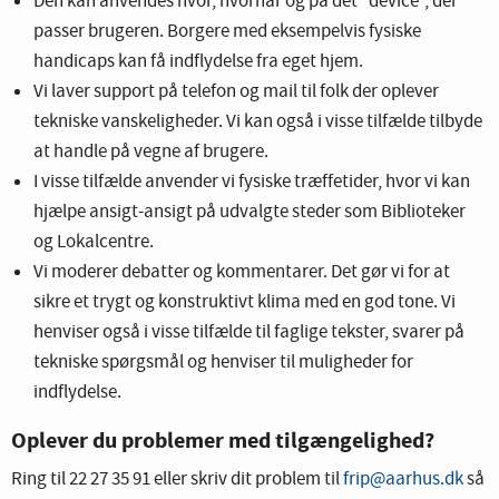
Den kan anvendes hvor, hvornår og på det "device", der
passer brugeren. Borgere med eksempelvis fysiske
handicaps kan få indflydelse fra eget hjem.
Vi laver support på telefon og mail til folk der oplever
tekniske vanskeligheder. Vi kan også i visse tilfælde tilbyde
at handle på vegne af brugere.
I visse tilfælde anvender vi fysiske træffetider, hvor vi kan
hjælpe ansigt-ansigt på udvalgte steder som Biblioteker
og Lokalcentre.
Vi moderer debatter og kommentarer. Det gør vi for at
sikre et trygt og konstruktivt klima med en god tone. Vi
henviser også i visse tilfælde til faglige tekster, svarer på
tekniske spørgsmål og henviser til muligheder for
indflydelse.
Oplever du problemer med tilgængelighed?
Ring til 22 27 35 91 eller skriv dit problem til
frip@aarhus.dk
så