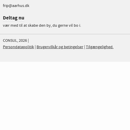
frip@aarhus.dk
Deltag nu
vær med til at skabe den by, du gerne vil bo i.
CONSUL, 2026 |
Persondatapolitik
|
Brugervilkår og betingelser
|
Tilgængelighed.