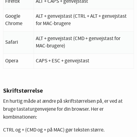
Firefox
ALT + CAPS + genvejstast
Google
ALT + genvejstast (CTRL + ALT + genvejstast
Chrome
for MAC-brugere
ALT + genvejstast (CMD + genvejstast for
Safari
MAC-brugere)
Opera
CAPS + ESC + genvejstast
Skriftstørrelse
En hurtig måde at ændre på skriftstørrelsen på, er ved at
bruge tastaturgenvejene for din browser. Her er
kombinationen:
CTRL og + (CMD og + på MAC) gør teksten større.