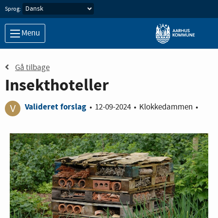
Sprog:
Menu
Gå tilbage
Insekthoteller
Valideret forslag
•
12-09-2024
•
Klokkedammen
•