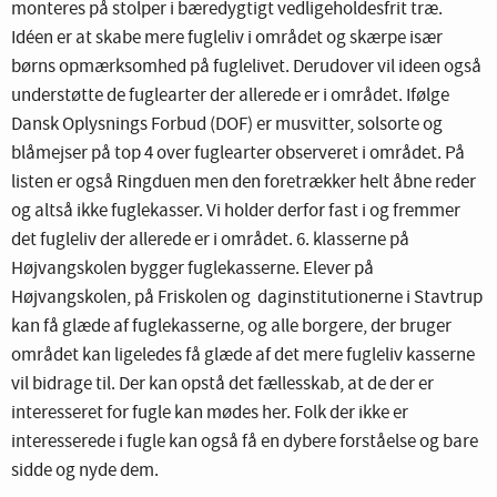
monteres på stolper i bæredygtigt vedligeholdesfrit træ.
Idéen er at skabe mere fugleliv i området og skærpe især
børns opmærksomhed på fuglelivet. Derudover vil ideen også
understøtte de fuglearter der allerede er i området. Ifølge
Dansk Oplysnings Forbud (DOF) er musvitter, solsorte og
blåmejser på top 4 over fuglearter observeret i området. På
listen er også Ringduen men den foretrækker helt åbne reder
og altså ikke fuglekasser. Vi holder derfor fast i og fremmer
det fugleliv der allerede er i området. 6. klasserne på
Højvangskolen bygger fuglekasserne. Elever på
Højvangskolen, på Friskolen og daginstitutionerne i Stavtrup
kan få glæde af fuglekasserne, og alle borgere, der bruger
området kan ligeledes få glæde af det mere fugleliv kasserne
vil bidrage til. Der kan opstå det fællesskab, at de der er
interesseret for fugle kan mødes her. Folk der ikke er
interesserede i fugle kan også få en dybere forståelse og bare
sidde og nyde dem.