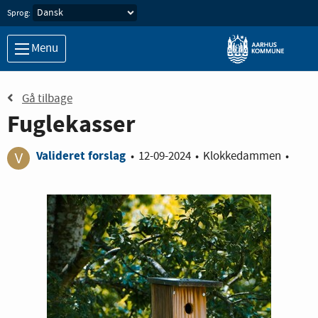
Sprog:
Menu
Gå tilbage
Fuglekasser
Valideret forslag
•
12-09-2024
•
Klokkedammen
•