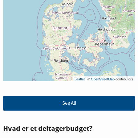
Leaflet
| ©
OpenStreetMap
contributors
See All
Hvad er et deltagerbudget?