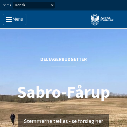
Sprog:
Menu
DELTAGERBUDGETTER
Sabro-Fårup
Stemmerne tælles - se forslag her